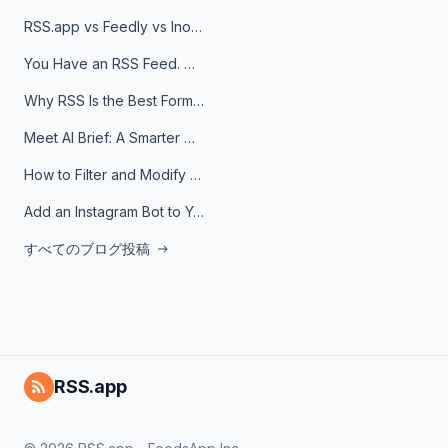
RSS.app vs Feedly vs Inoreader: Which One Is Actually Right for You?
You Have an RSS Feed. Now What?
Why RSS Is the Best Format for AI Agents in 2026
Meet AI Brief: A Smarter Way to Stay on Top of Information
How to Filter and Modify RSS Feeds
Add an Instagram Bot to Your Telegram Channel, Group, or Topic
すべてのブログ投稿
RSS.app