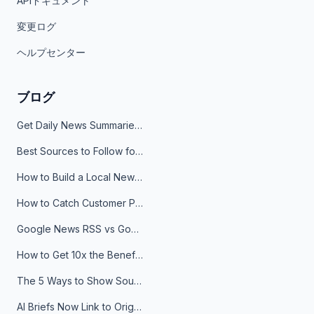
APIドキュメント
変更ログ
ヘルプセンター
ブログ
Get Daily News Summaries About Any Topic in Telegram, Discord, Slack, and Email
Best Sources to Follow for Crypto News in Your Reader (2026)
How to Build a Local News Hub That Updates Itself
How to Catch Customer Problems Before They Become Support Tickets
Google News RSS vs Google Alerts: Which Is Better for News Monitoring?
How to Get 10x the Benefits of Google Alerts
The 5 Ways to Show Sources in Your AI Brief, And When to Use Each
AI Briefs Now Link to Original Sources. Here's Why It Matters