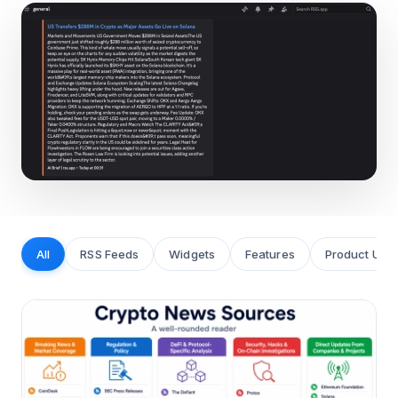
All
RSS Feeds
Widgets
Features
Product Upd