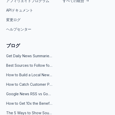
アフィリエイトプログラム
すべての統合
APIドキュメント
変更ログ
ヘルプセンター
ブログ
Get Daily News Summaries About Any Topic in Telegram, Discord, Slack, and Email
Best Sources to Follow for Crypto News in Your Reader (2026)
How to Build a Local News Hub That Updates Itself
How to Catch Customer Problems Before They Become Support Tickets
Google News RSS vs Google Alerts: Which Is Better for News Monitoring?
How to Get 10x the Benefits of Google Alerts
The 5 Ways to Show Sources in Your AI Brief, And When to Use Each