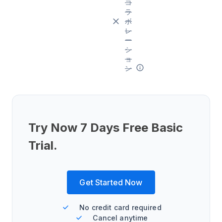
コ
ラ
ボ
レ
ー
シ
ョ
ン
Try Now 7 Days Free Basic
Trial.
Get Started Now
No credit card required
Cancel anytime