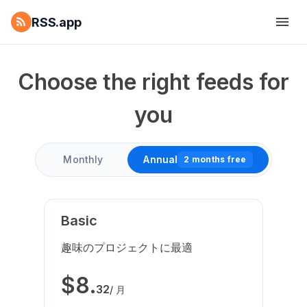
RSS.app
Choose the right feeds for
you
Monthly
Annual
2 months free
Basic
趣味のプロジェクトに最適
$
8
.
32
/ 月