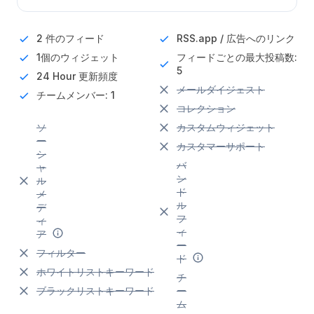
2 件のフィード
RSS.app / 広告へのリンク
1個のウィジェット
フィードごとの最大投稿数:
5
24 Hour
更新頻度
メールダイジェスト
チームメンバー: 1
コレクション
ソ
カスタムウィジェット
ー
カスタマーサポート
シ
バ
ャ
ン
ル
ド
メ
ル
デ
フ
ィ
ィ
ア
ー
フィルター
ド
ホワイトリストキーワード
チ
ブラックリストキーワード
ー
ム