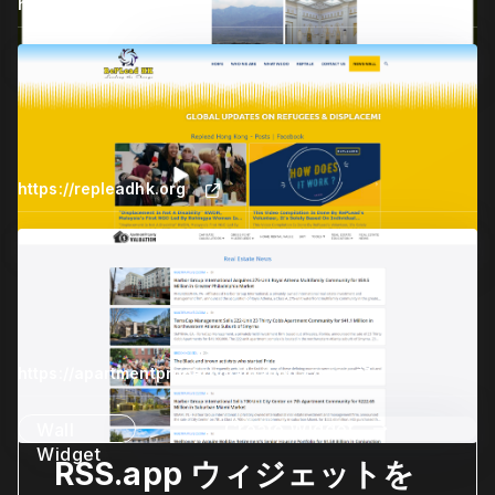
https://noqta.news
Create Widget
Wall
Widget
https://repleadhk.org
Create Widget
Wall
Widget
https://apartmentpropertyvaluation.com
Create Widget
Wall
Widget
RSS.app ウィジェットを