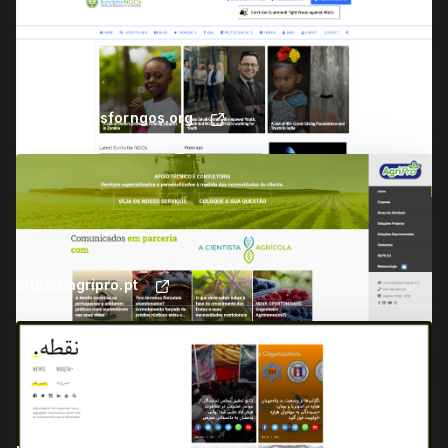
Create Widget
Wall
Widget
https://fundsforngos.org
Create Widget
Wall
Widget
https://agripro.pt
Create Widget
Wall
Widget