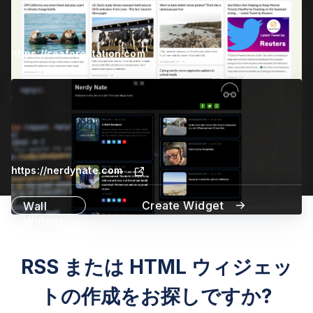
https://seaforestation.com
Create Widget
Wall
Widget
https://nerdynate.com
Create Widget
Wall
Widget
RSS または HTML ウィジェッ
トの作成をお探しですか?