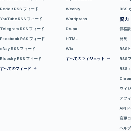
Reddit RSS フィード
Weebly
RSS 
資力
YouTube RSS フィード
Wordpress
Telegram RSS フィード
Drupal
価格
Facebook RSS フィード
HTML
発見
eBay RSS フィード
Wix
RSS
Bluesky RSS フィード
すべてのウィジェット
RSS
すべてのフィード
RSS
Chr
ウィジ
アフ
API
変更
ヘル