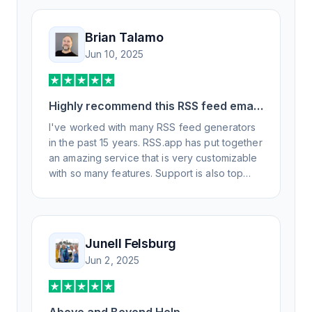
Brian Talamo
Jun 10, 2025
Highly recommend this RSS feed email
/ widget generator service.
I've worked with many RSS feed generators
in the past 15 years. RSS.app has put together
an amazing service that is very customizable
with so many features. Support is also top
notch and responds to your basic and
advanced questions quickly and
professionally. Highly recommend for all your
RSS feed needs. Our trucking news hub
Junell Felsburg
website couldn't work without it. Thank you.
Jun 2, 2025