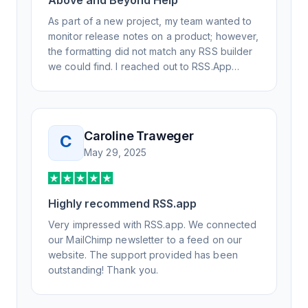
Above and Beyond Help
As part of a new project, my team wanted to
monitor release notes on a product; however,
the formatting did not match any RSS builder
we could find. I reached out to RSS.App
support, as you never know if you don't ask.
Not only did I speak to someone the same
day, but I spoke to someone who was
knowledgeable, kind, and clearly wanted to
Caroline Traweger
C
understand the issue. It has been a few
May 29, 2025
weeks, but after many revisions and direct
support, all of my release notes are in a way
that my users understand and find value in.
Honestly, it has been an exceptional
Highly recommend RSS.app
experience, and I will be pushing everyone I
Very impressed with RSS.app. We connected
know to RSS.app for their RSS needs.
our MailChimp newsletter to a feed on our
website. The support provided has been
outstanding! Thank you.