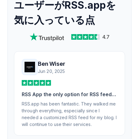
ユーザーがRSS.appを
気に入っている点
4.7
Ben Wiser
Jun 20, 2025
RSS App the only option for RSS feed
generation
RSS.app has been fantastic. They walked me
through everything, especially since I
needed a customized RSS feed for my blog. I
will continue to use their services.