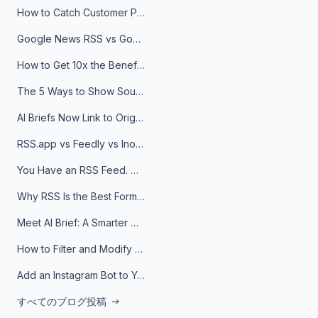
How to Catch Customer Problems Before They Become Support Tickets
Google News RSS vs Google Alerts: Which Is Better for News Monitoring?
How to Get 10x the Benefits of Google Alerts
The 5 Ways to Show Sources in Your AI Brief, And When to Use Each
AI Briefs Now Link to Original Sources. Here's Why It Matters
RSS.app vs Feedly vs Inoreader: Which One Is Actually Right for You?
You Have an RSS Feed. Now What?
Why RSS Is the Best Format for AI Agents in 2026
Meet AI Brief: A Smarter Way to Stay on Top of Information
How to Filter and Modify RSS Feeds
Add an Instagram Bot to Your Telegram Channel, Group, or Topic
すべてのブログ投稿