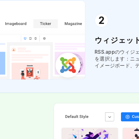
2
ウィジェッ
RSS.appのウ
を選択します：ニ
イメージボード、