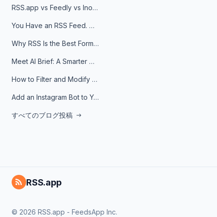
RSS.app vs Feedly vs Inoreader: Which One Is Actually Right for You?
You Have an RSS Feed. Now What?
Why RSS Is the Best Format for AI Agents in 2026
Meet AI Brief: A Smarter Way to Stay on Top of Information
How to Filter and Modify RSS Feeds
Add an Instagram Bot to Your Telegram Channel, Group, or Topic
すべてのブログ投稿
RSS.app
© 2026 RSS.app - FeedsApp Inc.