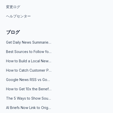
変更ログ
ヘルプセンター
ブログ
Get Daily News Summaries About Any Topic in Telegram, Discord, Slack, and Email
Best Sources to Follow for Crypto News in Your Reader (2026)
How to Build a Local News Hub That Updates Itself
How to Catch Customer Problems Before They Become Support Tickets
Google News RSS vs Google Alerts: Which Is Better for News Monitoring?
How to Get 10x the Benefits of Google Alerts
The 5 Ways to Show Sources in Your AI Brief, And When to Use Each
AI Briefs Now Link to Original Sources. Here's Why It Matters