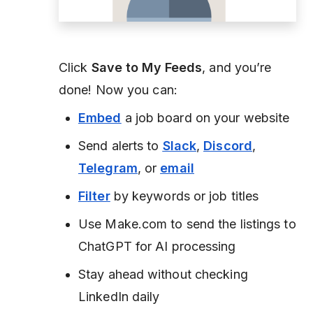
Click
Save to My Feeds
, and you’re
done! Now you can:
Embed
a job board on your website
Send alerts to
Slack
,
Discord
,
Telegram
, or
email
Filter
by keywords or job titles
Use Make.com to send the listings to
ChatGPT for AI processing
Stay ahead without checking
LinkedIn daily