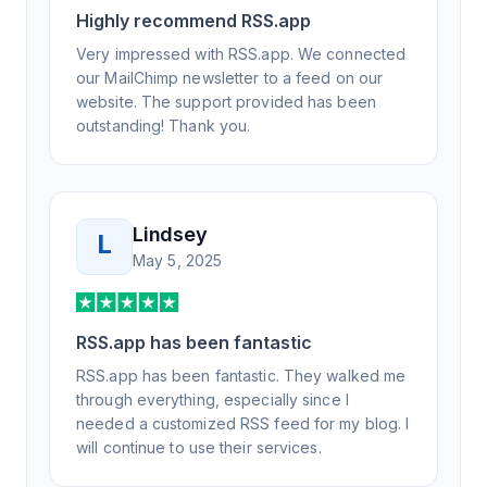
Honestly, it has been an exceptional
Highly recommend RSS.app
experience, and I will be pushing everyone I
Very impressed with RSS.app. We connected
know to RSS.app for their RSS needs.
our MailChimp newsletter to a feed on our
website. The support provided has been
outstanding! Thank you.
Lindsey
L
May 5, 2025
RSS.app has been fantastic
RSS.app has been fantastic. They walked me
through everything, especially since I
needed a customized RSS feed for my blog. I
will continue to use their services.