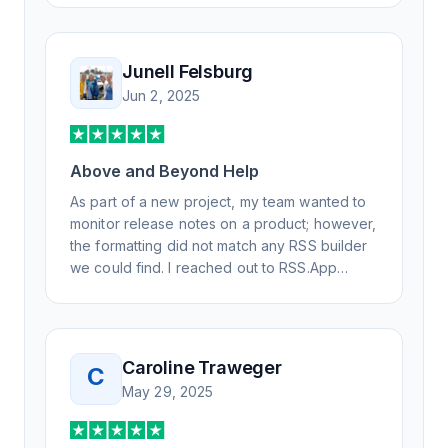
advanced questions quickly and
professionally. Highly recommend for all your
RSS feed needs. Our trucking news hub
Junell Felsburg
website couldn't work without it. Thank you.
Jun 2, 2025
Above and Beyond Help
As part of a new project, my team wanted to
monitor release notes on a product; however,
the formatting did not match any RSS builder
we could find. I reached out to RSS.App
support, as you never know if you don't ask.
Not only did I speak to someone the same
day, but I spoke to someone who was
knowledgeable, kind, and clearly wanted to
Caroline Traweger
C
understand the issue. It has been a few
May 29, 2025
weeks, but after many revisions and direct
support, all of my release notes are in a way
that my users understand and find value in.