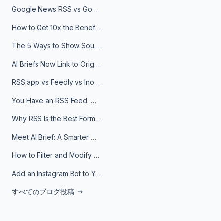
Google News RSS vs Google Alerts: Which Is Better for News Monitoring?
How to Get 10x the Benefits of Google Alerts
The 5 Ways to Show Sources in Your AI Brief, And When to Use Each
AI Briefs Now Link to Original Sources. Here's Why It Matters
RSS.app vs Feedly vs Inoreader: Which One Is Actually Right for You?
You Have an RSS Feed. Now What?
Why RSS Is the Best Format for AI Agents in 2026
Meet AI Brief: A Smarter Way to Stay on Top of Information
How to Filter and Modify RSS Feeds
Add an Instagram Bot to Your Telegram Channel, Group, or Topic
すべてのブログ投稿