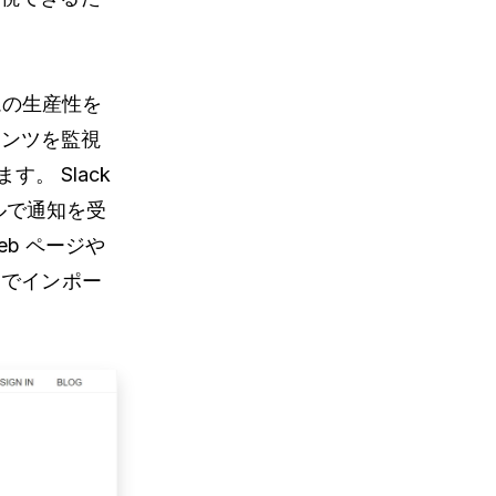
ムの生産性を
テンツを監視
。 Slack
ネルで通知を受
eb ページや
経由でインポー