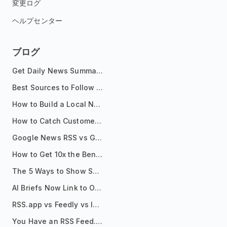
変更ログ
ヘルプセンター
ブログ
Get Daily News Summaries About Any Topic in Telegram, Discord, Slack, and Email
Best Sources to Follow for Crypto News in Your Reader (2026)
How to Build a Local News Hub That Updates Itself
How to Catch Customer Problems Before They Become Support Tickets
Google News RSS vs Google Alerts: Which Is Better for News Monitoring?
How to Get 10x the Benefits of Google Alerts
The 5 Ways to Show Sources in Your AI Brief, And When to Use Each
AI Briefs Now Link to Original Sources. Here's Why It Matters
RSS.app vs Feedly vs Inoreader: Which One Is Actually Right for You?
You Have an RSS Feed. Now What?