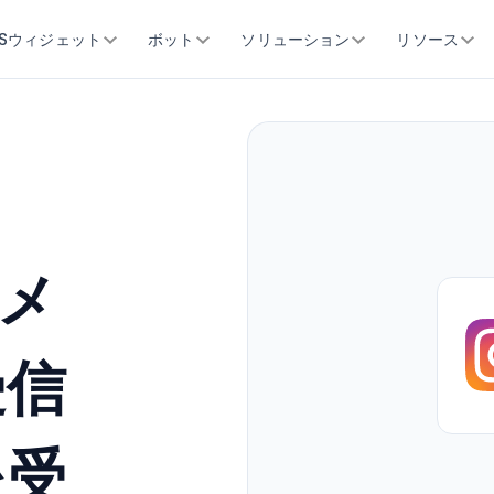
SSウィジェット
ボット
ソリューション
リソース
らメ
受信
を受