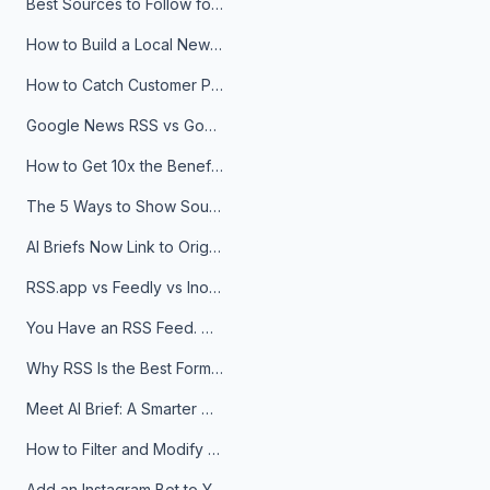
Best Sources to Follow for Crypto News in Your Reader (2026)
How to Build a Local News Hub That Updates Itself
How to Catch Customer Problems Before They Become Support Tickets
Google News RSS vs Google Alerts: Which Is Better for News Monitoring?
How to Get 10x the Benefits of Google Alerts
The 5 Ways to Show Sources in Your AI Brief, And When to Use Each
AI Briefs Now Link to Original Sources. Here's Why It Matters
RSS.app vs Feedly vs Inoreader: Which One Is Actually Right for You?
You Have an RSS Feed. Now What?
Why RSS Is the Best Format for AI Agents in 2026
Meet AI Brief: A Smarter Way to Stay on Top of Information
How to Filter and Modify RSS Feeds
Add an Instagram Bot to Your Telegram Channel, Group, or Topic