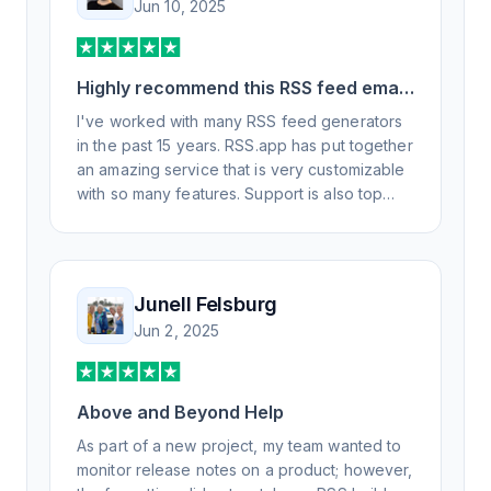
Jun 10, 2025
Highly recommend this RSS feed email
/ widget generator service.
I've worked with many RSS feed generators
in the past 15 years. RSS.app has put together
an amazing service that is very customizable
with so many features. Support is also top
notch and responds to your basic and
advanced questions quickly and
professionally. Highly recommend for all your
RSS feed needs. Our trucking news hub
Junell Felsburg
website couldn't work without it. Thank you.
Jun 2, 2025
Above and Beyond Help
As part of a new project, my team wanted to
monitor release notes on a product; however,