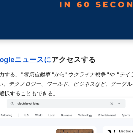
oogleニュースに
アクセスする
力する。
"電気自動車 "
から
"ウクライナ戦争 "
や "
テイ
い。
テクノロジー
、
ワールド
、
ビジネスなど
、グーグル
選択することもできる。