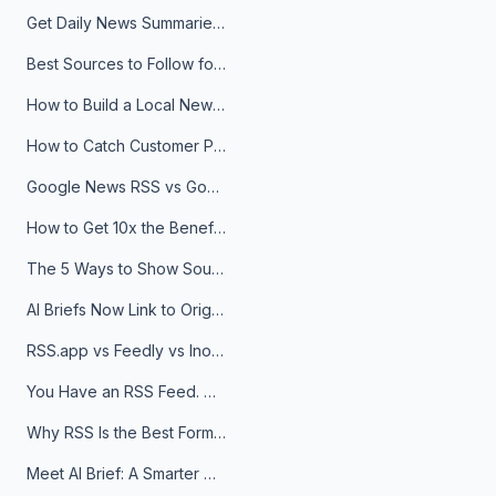
Get Daily News Summaries About Any Topic in Telegram, Discord, Slack, and Email
Best Sources to Follow for Crypto News in Your Reader (2026)
How to Build a Local News Hub That Updates Itself
How to Catch Customer Problems Before They Become Support Tickets
Google News RSS vs Google Alerts: Which Is Better for News Monitoring?
How to Get 10x the Benefits of Google Alerts
The 5 Ways to Show Sources in Your AI Brief, And When to Use Each
AI Briefs Now Link to Original Sources. Here's Why It Matters
RSS.app vs Feedly vs Inoreader: Which One Is Actually Right for You?
You Have an RSS Feed. Now What?
Why RSS Is the Best Format for AI Agents in 2026
Meet AI Brief: A Smarter Way to Stay on Top of Information