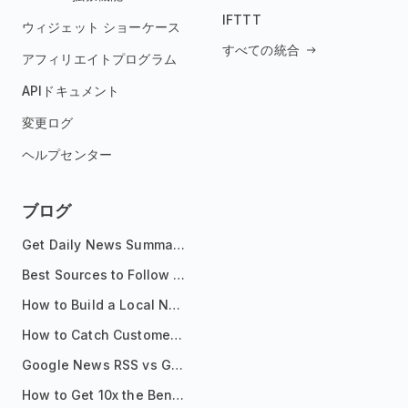
IFTTT
ウィジェット ショーケース
すべての統合
アフィリエイトプログラム
APIドキュメント
変更ログ
ヘルプセンター
ブログ
Get Daily News Summaries About Any Topic in Telegram, Discord, Slack, and Email
Best Sources to Follow for Crypto News in Your Reader (2026)
How to Build a Local News Hub That Updates Itself
How to Catch Customer Problems Before They Become Support Tickets
Google News RSS vs Google Alerts: Which Is Better for News Monitoring?
How to Get 10x the Benefits of Google Alerts