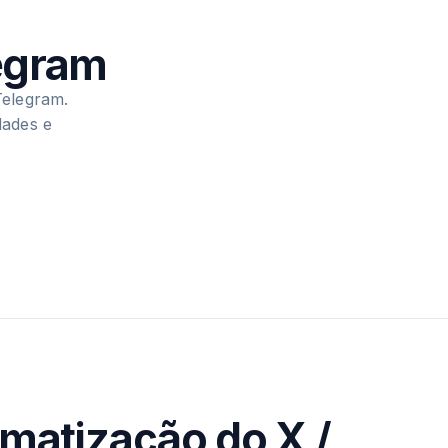
legram
Telegram.
dades e
matização do X /