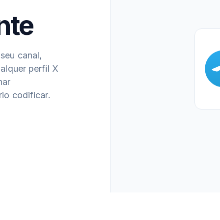
nte
seu canal,
lquer perfil X
har
io codificar.