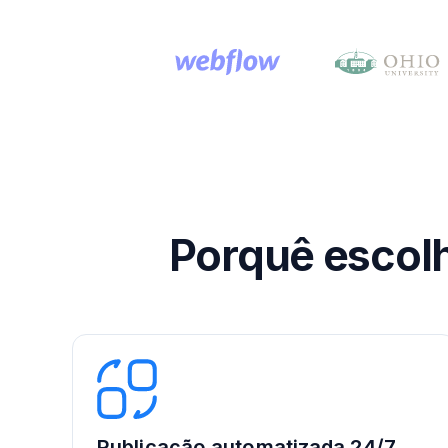
Porquê escolh
Publicação automatizada 24/7