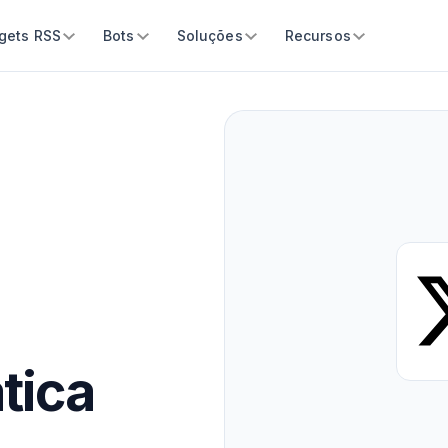
gets RSS
Bots
Soluções
Recursos
tica