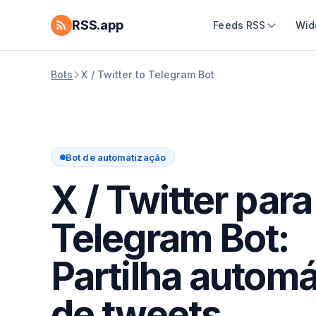
RSS.app
Feeds RSS
Wid
Bots
X / Twitter to Telegram Bot
Bot de automatização
X / Twitter para
Telegram Bot:
Partilha automá
de tweets