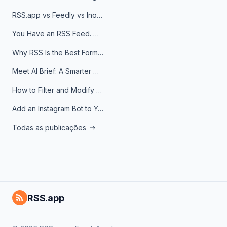
RSS.app vs Feedly vs Inoreader: Which One Is Actually Right for You?
You Have an RSS Feed. Now What?
Why RSS Is the Best Format for AI Agents in 2026
Meet AI Brief: A Smarter Way to Stay on Top of Information
How to Filter and Modify RSS Feeds
Add an Instagram Bot to Your Telegram Channel, Group, or Topic
Todas as publicações
RSS.app