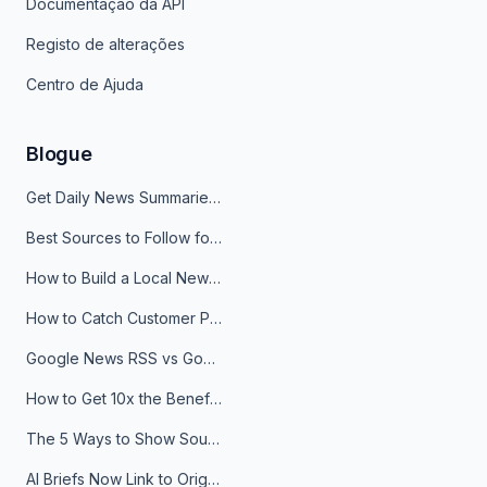
Documentação da API
Registo de alterações
Centro de Ajuda
Blogue
Get Daily News Summaries About Any Topic in Telegram, Discord, Slack, and Email
Best Sources to Follow for Crypto News in Your Reader (2026)
How to Build a Local News Hub That Updates Itself
How to Catch Customer Problems Before They Become Support Tickets
Google News RSS vs Google Alerts: Which Is Better for News Monitoring?
How to Get 10x the Benefits of Google Alerts
The 5 Ways to Show Sources in Your AI Brief, And When to Use Each
AI Briefs Now Link to Original Sources. Here's Why It Matters