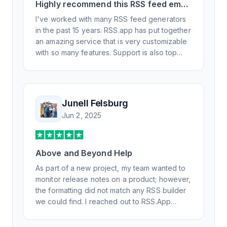
Highly recommend this RSS feed email
/ widget generator service.
I've worked with many RSS feed generators
in the past 15 years. RSS.app has put together
an amazing service that is very customizable
with so many features. Support is also top
notch and responds to your basic and
advanced questions quickly and
professionally. Highly recommend for all your
RSS feed needs. Our trucking news hub
Junell Felsburg
website couldn't work without it. Thank you.
Jun 2, 2025
Above and Beyond Help
As part of a new project, my team wanted to
monitor release notes on a product; however,
the formatting did not match any RSS builder
we could find. I reached out to RSS.App
support, as you never know if you don't ask.
Not only did I speak to someone the same