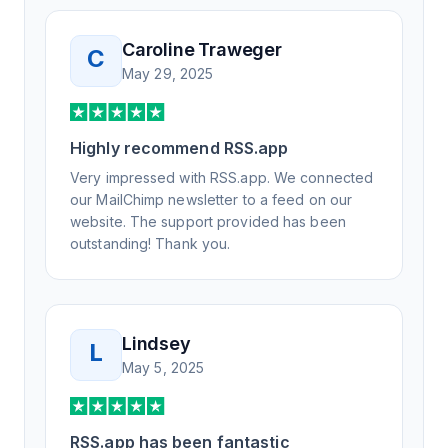
day, but I spoke to someone who was
knowledgeable, kind, and clearly wanted to
Caroline Traweger
C
understand the issue. It has been a few
May 29, 2025
weeks, but after many revisions and direct
support, all of my release notes are in a way
that my users understand and find value in.
Highly recommend RSS.app
Honestly, it has been an exceptional
experience, and I will be pushing everyone I
Very impressed with RSS.app. We connected
know to RSS.app for their RSS needs.
our MailChimp newsletter to a feed on our
website. The support provided has been
outstanding! Thank you.
Lindsey
L
May 5, 2025
RSS.app has been fantastic