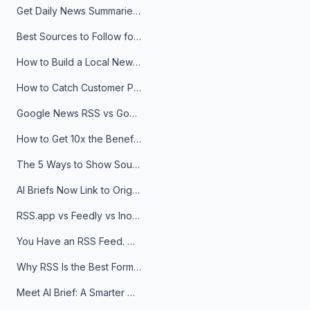
Get Daily News Summaries About Any Topic in Telegram, Discord, Slack, and Email
Best Sources to Follow for Crypto News in Your Reader (2026)
How to Build a Local News Hub That Updates Itself
How to Catch Customer Problems Before They Become Support Tickets
Google News RSS vs Google Alerts: Which Is Better for News Monitoring?
How to Get 10x the Benefits of Google Alerts
The 5 Ways to Show Sources in Your AI Brief, And When to Use Each
AI Briefs Now Link to Original Sources. Here's Why It Matters
RSS.app vs Feedly vs Inoreader: Which One Is Actually Right for You?
You Have an RSS Feed. Now What?
Why RSS Is the Best Format for AI Agents in 2026
Meet AI Brief: A Smarter Way to Stay on Top of Information