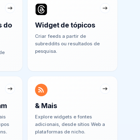
s do
Widget de tópicos
Criar feeds a partir de
subreddits ou resultados de
pesquisa.
de
am
& Mais
ais
Explore widgets e fontes
upos
adicionais, desde sítios Web a
ns.
plataformas de nicho.