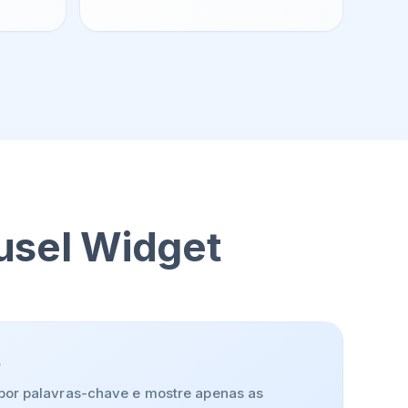
ousel Widget
s
e por palavras-chave e mostre apenas as