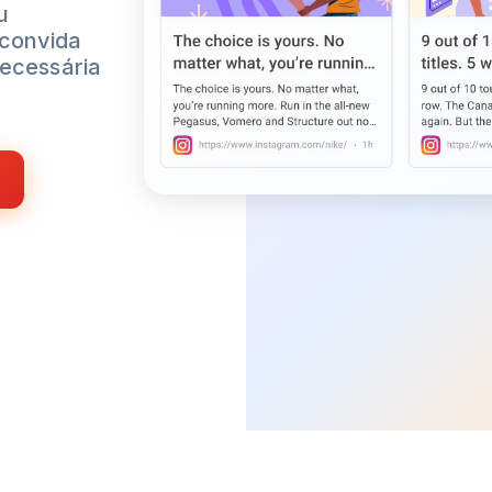
u
 convida
necessária