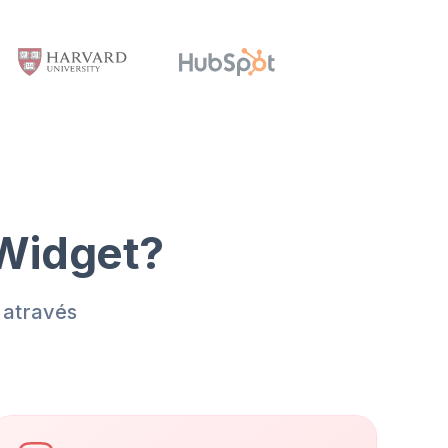
 Widget?
 através