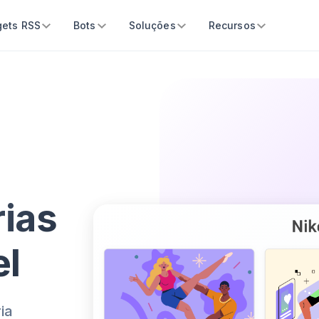
ets RSS
Bots
Soluções
Recursos
rias
el
ia