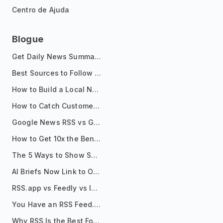
Centro de Ajuda
Blogue
Get Daily News Summaries About Any Topic in Telegram, Discord, Slack, and Email
Best Sources to Follow for Crypto News in Your Reader (2026)
How to Build a Local News Hub That Updates Itself
How to Catch Customer Problems Before They Become Support Tickets
Google News RSS vs Google Alerts: Which Is Better for News Monitoring?
How to Get 10x the Benefits of Google Alerts
The 5 Ways to Show Sources in Your AI Brief, And When to Use Each
AI Briefs Now Link to Original Sources. Here's Why It Matters
RSS.app vs Feedly vs Inoreader: Which One Is Actually Right for You?
You Have an RSS Feed. Now What?
Why RSS Is the Best Format for AI Agents in 2026