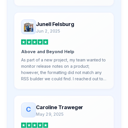
is also top notch and responds to your basic
and advanced questions quickly and
professionally. Highly recommend for all
your RSS feed needs. Our trucking news
Junell Felsburg
hub website couldn't work without it. Thank
Jun 2, 2025
you.
Above and Beyond Help
As part of a new project, my team wanted to
monitor release notes on a product;
however, the formatting did not match any
RSS builder we could find. I reached out to
RSS.App support, as you never know if you
don't ask. Not only did I speak to someone
the same day, but I spoke to someone who
was knowledgeable, kind, and clearly
Caroline Traweger
C
wanted to understand the issue. It has been
May 29, 2025
a few weeks, but after many revisions and
direct support, all of my release notes are in