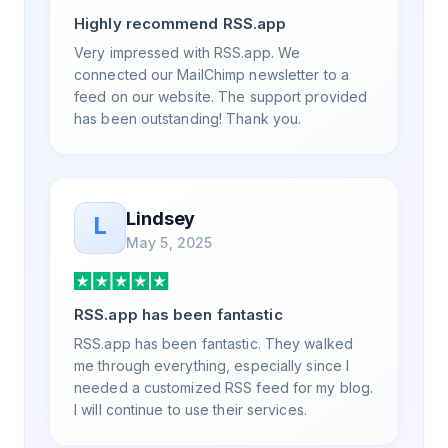
a way that my users understand and find
Highly recommend RSS.app
value in. Honestly, it has been an
exceptional experience, and I will be
Very impressed with RSS.app. We
pushing everyone I know to RSS.app for
connected our MailChimp newsletter to a
their RSS needs.
feed on our website. The support provided
has been outstanding! Thank you.
Lindsey
L
May 5, 2025
RSS.app has been fantastic
RSS.app has been fantastic. They walked
me through everything, especially since I
needed a customized RSS feed for my blog.
I will continue to use their services.