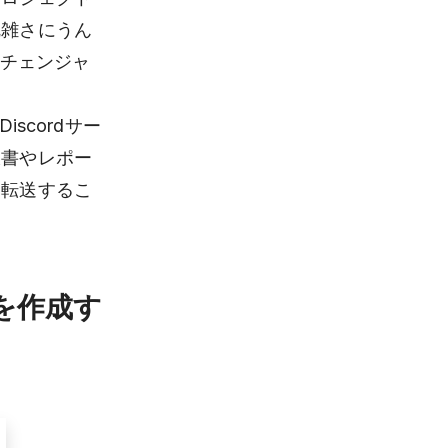
乱雑さにうん
ムチェンジャ
scordサー
収書やレポー
に転送するこ
ドを作成す