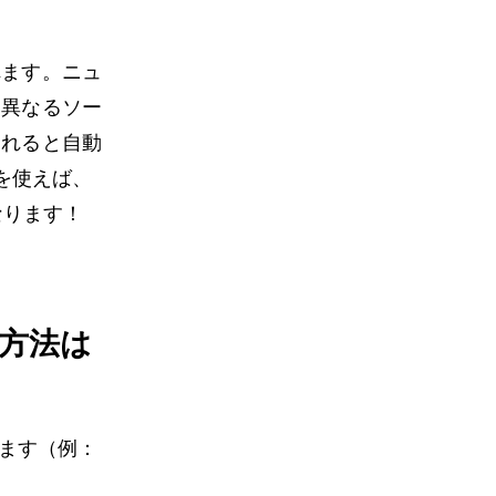
れます。ニュ
に異なるソー
されると自動
を使えば、
なります！
る方法は
します（例：