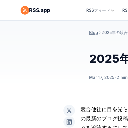
RSS.app
RSSフィード
R
Blog
2025年の競
202
Mar 17, 2025
•
2
min
競合他社に目を光
の最新のブログ投
れを追跡するにし