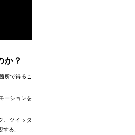
のか？
一箇所で得るこ
モーションを
。
ック、ツイッタ
視する。