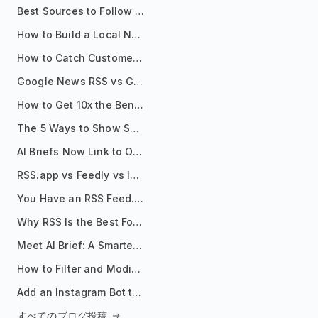
Best Sources to Follow for Crypto News in Your Reader (2026)
How to Build a Local News Hub That Updates Itself
How to Catch Customer Problems Before They Become Support Tickets
Google News RSS vs Google Alerts: Which Is Better for News Monitoring?
How to Get 10x the Benefits of Google Alerts
The 5 Ways to Show Sources in Your AI Brief, And When to Use Each
AI Briefs Now Link to Original Sources. Here's Why It Matters
RSS.app vs Feedly vs Inoreader: Which One Is Actually Right for You?
You Have an RSS Feed. Now What?
Why RSS Is the Best Format for AI Agents in 2026
Meet AI Brief: A Smarter Way to Stay on Top of Information
How to Filter and Modify RSS Feeds
Add an Instagram Bot to Your Telegram Channel, Group, or Topic
すべてのブログ投稿