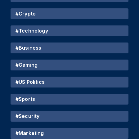
#
Crypto
#
Technology
#
Business
#
Gaming
#
US Politics
#
Sports
#
Security
#
Marketing