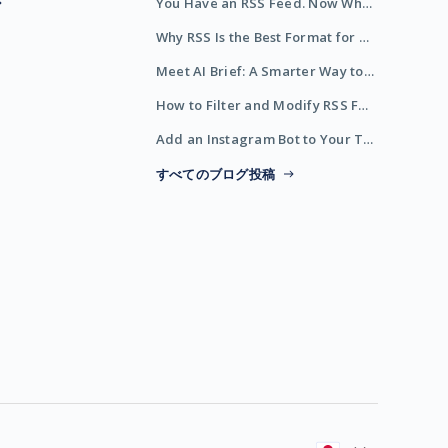
You Have an RSS Feed. Now What?
Why RSS Is the Best Format for AI Agents in 2026
Meet AI Brief: A Smarter Way to Stay on Top of Information
How to Filter and Modify RSS Feeds
Add an Instagram Bot to Your Telegram Channel, Group, or Topic
すべてのブログ投稿