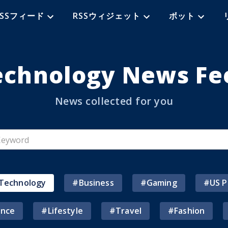
RSSフィード
RSSウィジェット
ボット
echnology News Fe
News collected for you
Technology
#
Business
#
Gaming
#
US P
ence
#
Lifestyle
#
Travel
#
Fashion