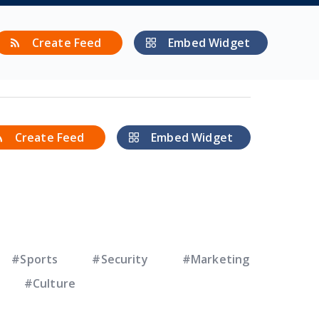
Create Feed
Embed Widget
Create Feed
Embed Widget
#Sports
#Security
#Marketing
#Culture