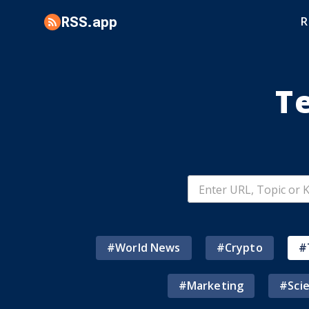
RSS.app
T
#
World News
#
Crypto
#
#
Marketing
#
Sci