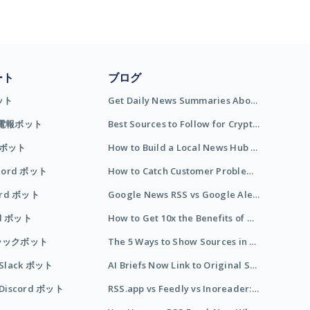
ート
ブログ
ット
Get Daily News Summaries About Any Topic in Telegram, Discord, Slack, and Email
ス電報ボット
Best Sources to Follow for Crypto News in Your Reader (2026)
報ボット
How to Build a Local News Hub That Updates Itself
cord ボット
How to Catch Customer Problems Before They Become Support Tickets
cord ボット
Google News RSS vs Google Alerts: Which Is Better for News Monitoring?
rd ボット
How to Get 10x the Benefits of Google Alerts
のスラックボット
The 5 Ways to Show Sources in Your AI Brief, And When to Use Each
Slack ボット
AI Briefs Now Link to Original Sources. Here's Why It Matters
Discord ボット
RSS.app vs Feedly vs Inoreader: Which One Is Actually Right for You?