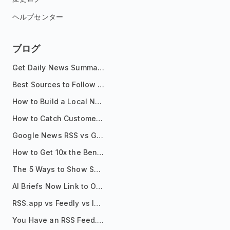
ヘルプセンター
ブログ
Get Daily News Summaries About Any Topic in Telegram, Discord, Slack, and Email
Best Sources to Follow for Crypto News in Your Reader (2026)
How to Build a Local News Hub That Updates Itself
How to Catch Customer Problems Before They Become Support Tickets
Google News RSS vs Google Alerts: Which Is Better for News Monitoring?
How to Get 10x the Benefits of Google Alerts
The 5 Ways to Show Sources in Your AI Brief, And When to Use Each
AI Briefs Now Link to Original Sources. Here's Why It Matters
RSS.app vs Feedly vs Inoreader: Which One Is Actually Right for You?
You Have an RSS Feed. Now What?