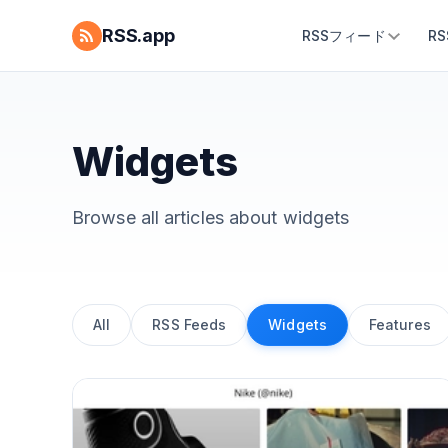
RSS.app
RSSフィード
R
Widgets
Browse all articles about
widgets
All
RSS Feeds
Widgets
Features