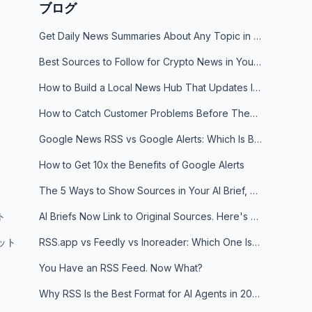
ブログ
Get Daily News Summaries About Any Topic in Telegram, Discord, Slack, and Email
Best Sources to Follow for Crypto News in Your Reader (2026)
How to Build a Local News Hub That Updates Itself
ト
How to Catch Customer Problems Before They Become Support Tickets
Google News RSS vs Google Alerts: Which Is Better for News Monitoring?
How to Get 10x the Benefits of Google Alerts
The 5 Ways to Show Sources in Your AI Brief, And When to Use Each
ト
AI Briefs Now Link to Original Sources. Here's Why It Matters
ボット
RSS.app vs Feedly vs Inoreader: Which One Is Actually Right for You?
You Have an RSS Feed. Now What?
Why RSS Is the Best Format for AI Agents in 2026