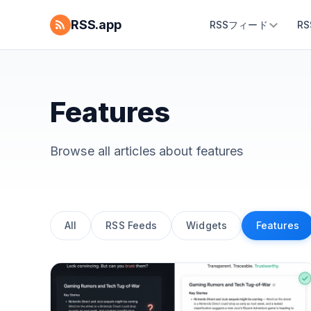
RSS.app
RSSフィード
R
Features
Browse all articles about
features
All
RSS Feeds
Widgets
Features