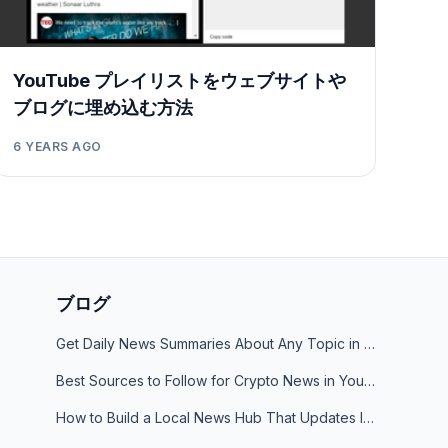
YouTube プレイリストをウェブサイトや
ブログに埋め込む方法
6 YEARS AGO
ブログ
Get Daily News Summaries About Any Topic in Telegram, Discord, Slack, and Email
Best Sources to Follow for Crypto News in Your Reader (2026)
How to Build a Local News Hub That Updates Itself