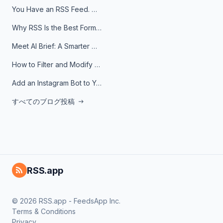
You Have an RSS Feed. Now What?
Why RSS Is the Best Format for AI Agents in 2026
Meet AI Brief: A Smarter Way to Stay on Top of Information
How to Filter and Modify RSS Feeds
Add an Instagram Bot to Your Telegram Channel, Group, or Topic
すべてのブログ投稿
RSS.app
© 2026 RSS.app - FeedsApp Inc.
Terms & Conditions
Privacy