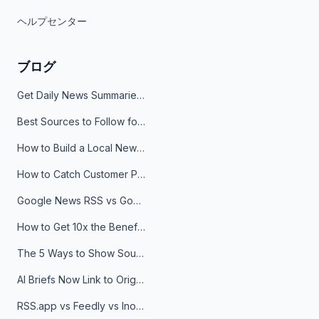
ヘルプセンター
ブログ
Get Daily News Summaries About Any Topic in Telegram, Discord, Slack, and Email
Best Sources to Follow for Crypto News in Your Reader (2026)
How to Build a Local News Hub That Updates Itself
How to Catch Customer Problems Before They Become Support Tickets
Google News RSS vs Google Alerts: Which Is Better for News Monitoring?
How to Get 10x the Benefits of Google Alerts
The 5 Ways to Show Sources in Your AI Brief, And When to Use Each
AI Briefs Now Link to Original Sources. Here's Why It Matters
RSS.app vs Feedly vs Inoreader: Which One Is Actually Right for You?