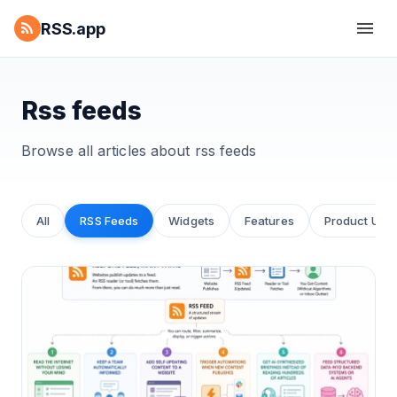
RSS.app
Rss feeds
Browse all articles about
rss feeds
All
RSS Feeds
Widgets
Features
Product Upd