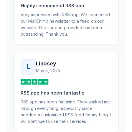
Honestly, it has been an exceptional
Highly recommend RSS.app
experience, and I will be pushing everyone I
Very impressed with RSS.app. We connected
know to RSS.app for their RSS needs.
our MailChimp newsletter to a feed on our
website. The support provided has been
outstanding! Thank you.
Lindsey
L
May 5, 2025
RSS.app has been fantastic
RSS.app has been fantastic. They walked me
through everything, especially since I
needed a customized RSS feed for my blog. I
will continue to use their services.