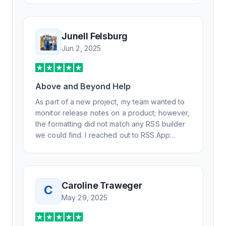
advanced questions quickly and
professionally. Highly recommend for all your
RSS feed needs. Our trucking news hub
Junell Felsburg
website couldn't work without it. Thank you.
Jun 2, 2025
Above and Beyond Help
As part of a new project, my team wanted to
monitor release notes on a product; however,
the formatting did not match any RSS builder
we could find. I reached out to RSS.App
support, as you never know if you don't ask.
Not only did I speak to someone the same
day, but I spoke to someone who was
knowledgeable, kind, and clearly wanted to
Caroline Traweger
C
understand the issue. It has been a few
May 29, 2025
weeks, but after many revisions and direct
support, all of my release notes are in a way
that my users understand and find value in.