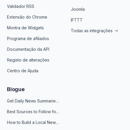
Validador RSS
Joomla
Extensão do Chrome
IFTTT
Montra de Widgets
Todas as integrações
Programa de afiliados
Documentação da API
Registo de alterações
Centro de Ajuda
Blogue
Get Daily News Summaries About Any Topic in Telegram, Discord, Slack, and Email
Best Sources to Follow for Crypto News in Your Reader (2026)
How to Build a Local News Hub That Updates Itself