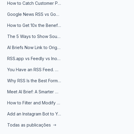
How to Catch Customer Problems Before They Become Support Tickets
Google News RSS vs Google Alerts: Which Is Better for News Monitoring?
How to Get 10x the Benefits of Google Alerts
The 5 Ways to Show Sources in Your AI Brief, And When to Use Each
AI Briefs Now Link to Original Sources. Here's Why It Matters
RSS.app vs Feedly vs Inoreader: Which One Is Actually Right for You?
You Have an RSS Feed. Now What?
Why RSS Is the Best Format for AI Agents in 2026
Meet AI Brief: A Smarter Way to Stay on Top of Information
How to Filter and Modify RSS Feeds
Add an Instagram Bot to Your Telegram Channel, Group, or Topic
Todas as publicações