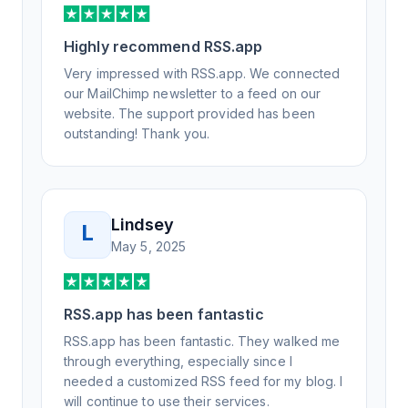
support, all of my release notes are in a way
that my users understand and find value in.
Highly recommend RSS.app
Honestly, it has been an exceptional
experience, and I will be pushing everyone I
Very impressed with RSS.app. We connected
know to RSS.app for their RSS needs.
our MailChimp newsletter to a feed on our
website. The support provided has been
outstanding! Thank you.
Lindsey
L
May 5, 2025
RSS.app has been fantastic
RSS.app has been fantastic. They walked me
through everything, especially since I
needed a customized RSS feed for my blog. I
will continue to use their services.