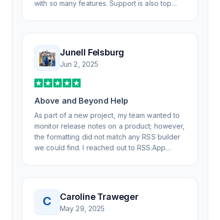
with so many features. Support is also top
notch and responds to your basic and
advanced questions quickly and
professionally. Highly recommend for all your
RSS feed needs. Our trucking news hub
Junell Felsburg
website couldn't work without it. Thank you.
Jun 2, 2025
Above and Beyond Help
As part of a new project, my team wanted to
monitor release notes on a product; however,
the formatting did not match any RSS builder
we could find. I reached out to RSS.App
support, as you never know if you don't ask.
Not only did I speak to someone the same
day, but I spoke to someone who was
knowledgeable, kind, and clearly wanted to
Caroline Traweger
C
understand the issue. It has been a few
May 29, 2025
weeks, but after many revisions and direct