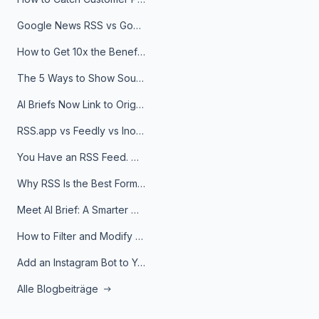
Google News RSS vs Google Alerts: Which Is Better for News Monitoring?
How to Get 10x the Benefits of Google Alerts
The 5 Ways to Show Sources in Your AI Brief, And When to Use Each
AI Briefs Now Link to Original Sources. Here's Why It Matters
RSS.app vs Feedly vs Inoreader: Which One Is Actually Right for You?
You Have an RSS Feed. Now What?
Why RSS Is the Best Format for AI Agents in 2026
Meet AI Brief: A Smarter Way to Stay on Top of Information
How to Filter and Modify RSS Feeds
Add an Instagram Bot to Your Telegram Channel, Group, or Topic
Alle Blogbeiträge