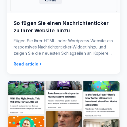
So fügen Sie einen Nachrichtenticker
zu Ihrer Website hinzu
Fügen Sie Ihrer HTML- oder Wordpress-Website ein
responsives Nachrichtenticker-Widget hinzu und
zeigen Sie die neuesten Schlagzeilen an. Kopieren
Sie einfach das Ticker-Code-Snippet und fügen Sie
Read article
es ein. Das war's!