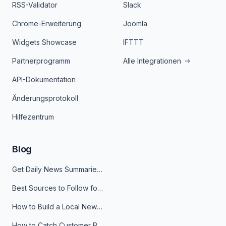
RSS-Validator
Slack
Chrome-Erweiterung
Joomla
Widgets Showcase
IFTTT
Partnerprogramm
Alle Integrationen
API-Dokumentation
Änderungsprotokoll
Hilfezentrum
Blog
Get Daily News Summaries About Any Topic in Telegram, Discord, Slack, and Email
Best Sources to Follow for Crypto News in Your Reader (2026)
How to Build a Local News Hub That Updates Itself
How to Catch Customer Problems Before They Become Support Tickets