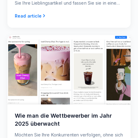
Sie Ihre Lieblingsartikel und fassen Sie sie in einem
Feed zusammen. Verwenden Sie diese Feeds, um
Read article
Inhalte anzupassen und mit Ihren Nutzern zu teilen.
Wie man die Wettbewerber im Jahr
2025 überwacht
Möchten Sie Ihre Konkurrenten verfolgen, ohne sich