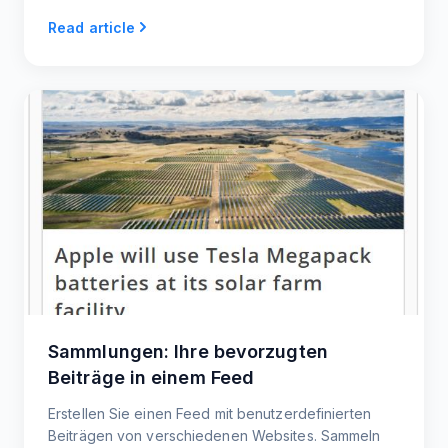
Informationen zu verbreiten, die von Menschen
Read article
gesehen werden können. Durch die Einbettung von
YouTube-RSS-Feeds erhalten Ihre Nutzer fast sofort
Inhalte.
Sammlungen: Ihre bevorzugten
Beiträge in einem Feed
Erstellen Sie einen Feed mit benutzerdefinierten
Beiträgen von verschiedenen Websites. Sammeln