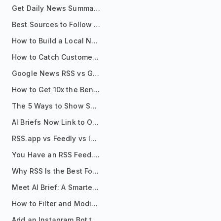
Get Daily News Summaries About Any Topic in Telegram, Discord, Slack, and Email
Best Sources to Follow for Crypto News in Your Reader (2026)
How to Build a Local News Hub That Updates Itself
How to Catch Customer Problems Before They Become Support Tickets
Google News RSS vs Google Alerts: Which Is Better for News Monitoring?
How to Get 10x the Benefits of Google Alerts
The 5 Ways to Show Sources in Your AI Brief, And When to Use Each
AI Briefs Now Link to Original Sources. Here's Why It Matters
RSS.app vs Feedly vs Inoreader: Which One Is Actually Right for You?
You Have an RSS Feed. Now What?
Why RSS Is the Best Format for AI Agents in 2026
Meet AI Brief: A Smarter Way to Stay on Top of Information
How to Filter and Modify RSS Feeds
Add an Instagram Bot to Your Telegram Channel, Group, or Topic