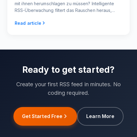
mit ihnen herumschlagen zu müssen? Intelligente
RSS-Überwachung filtert das Rauschen heraus,
deckt Trends auf und sorgt dafür, dass Sie immer
Read article
einen Schritt voraus sind - ohne endlose Sucherei.
Ready to get started?
Create your first RSS feed in minutes. No
coding required.
Get Started Free
Learn More