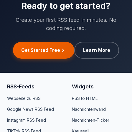
Ready to get started?
Create your first RSS feed in minutes. No
coding required.
Get Started Free
Learn More
RSS-Feeds
Widgets
Webseite zu RSS
RSS to HTML
Google News RSS Feed
Nachrichtenwand
Instagram RSS Feed
Nachrichten-Ticker
TikTok RSS Feed
Karussell