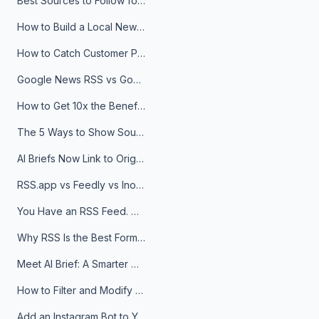
Best Sources to Follow for Crypto News in Your Reader (2026)
How to Build a Local News Hub That Updates Itself
How to Catch Customer Problems Before They Become Support Tickets
Google News RSS vs Google Alerts: Which Is Better for News Monitoring?
How to Get 10x the Benefits of Google Alerts
The 5 Ways to Show Sources in Your AI Brief, And When to Use Each
AI Briefs Now Link to Original Sources. Here's Why It Matters
RSS.app vs Feedly vs Inoreader: Which One Is Actually Right for You?
You Have an RSS Feed. Now What?
Why RSS Is the Best Format for AI Agents in 2026
Meet AI Brief: A Smarter Way to Stay on Top of Information
How to Filter and Modify RSS Feeds
Add an Instagram Bot to Your Telegram Channel, Group, or Topic