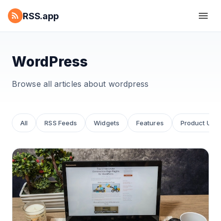
RSS.app
WordPress
Browse all articles about
wordpress
All
RSS Feeds
Widgets
Features
Product Upd