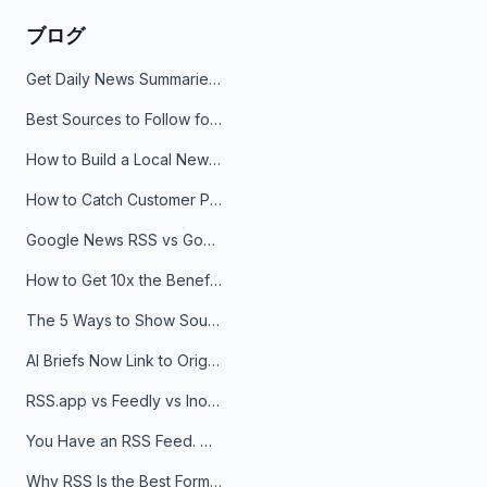
ブログ
Get Daily News Summaries About Any Topic in Telegram, Discord, Slack, and Email
Best Sources to Follow for Crypto News in Your Reader (2026)
How to Build a Local News Hub That Updates Itself
How to Catch Customer Problems Before They Become Support Tickets
Google News RSS vs Google Alerts: Which Is Better for News Monitoring?
How to Get 10x the Benefits of Google Alerts
The 5 Ways to Show Sources in Your AI Brief, And When to Use Each
AI Briefs Now Link to Original Sources. Here's Why It Matters
RSS.app vs Feedly vs Inoreader: Which One Is Actually Right for You?
You Have an RSS Feed. Now What?
Why RSS Is the Best Format for AI Agents in 2026