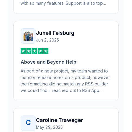
with so many features. Support is also top
notch and responds to your basic and
advanced questions quickly and
professionally. Highly recommend for all your
RSS feed needs. Our trucking news hub
Junell Felsburg
website couldn't work without it. Thank you.
Jun 2, 2025
Above and Beyond Help
As part of a new project, my team wanted to
monitor release notes on a product; however,
the formatting did not match any RSS builder
we could find. I reached out to RSS.App
support, as you never know if you don't ask.
Not only did I speak to someone the same
day, but I spoke to someone who was
knowledgeable, kind, and clearly wanted to
Caroline Traweger
C
understand the issue. It has been a few
May 29, 2025
weeks, but after many revisions and direct