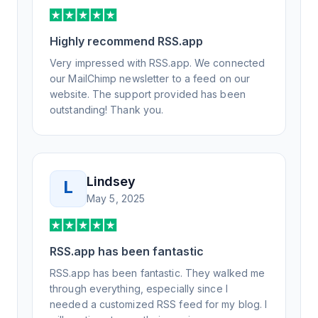
support, all of my release notes are in a way
that my users understand and find value in.
Honestly, it has been an exceptional
Highly recommend RSS.app
experience, and I will be pushing everyone I
Very impressed with RSS.app. We connected
know to RSS.app for their RSS needs.
our MailChimp newsletter to a feed on our
website. The support provided has been
outstanding! Thank you.
Lindsey
L
May 5, 2025
RSS.app has been fantastic
RSS.app has been fantastic. They walked me
through everything, especially since I
needed a customized RSS feed for my blog. I