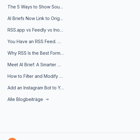
The 5 Ways to Show Sources in Your AI Brief, And When to Use Each
AI Briefs Now Link to Original Sources. Here's Why It Matters
RSS.app vs Feedly vs Inoreader: Which One Is Actually Right for You?
You Have an RSS Feed. Now What?
Why RSS Is the Best Format for AI Agents in 2026
Meet AI Brief: A Smarter Way to Stay on Top of Information
How to Filter and Modify RSS Feeds
Add an Instagram Bot to Your Telegram Channel, Group, or Topic
Alle Blogbeiträge