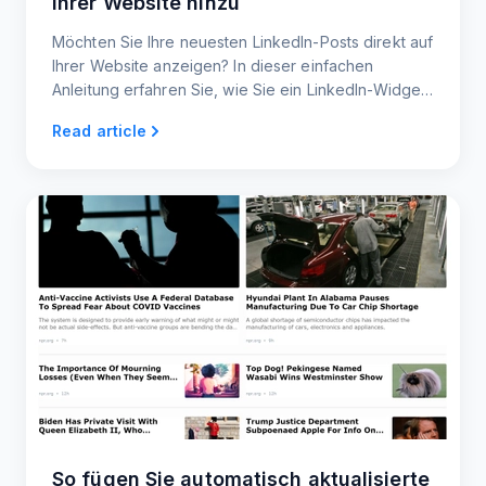
Ihrer Website hinzu
Möchten Sie Ihre neuesten LinkedIn-Posts direkt auf
Ihrer Website anzeigen? In dieser einfachen
Anleitung erfahren Sie, wie Sie ein LinkedIn-Widget
erstellen, das Ihre Website auf dem neuesten Stand
Read article
hält und Ihre Besucher anspricht.
So fügen Sie automatisch aktualisierte