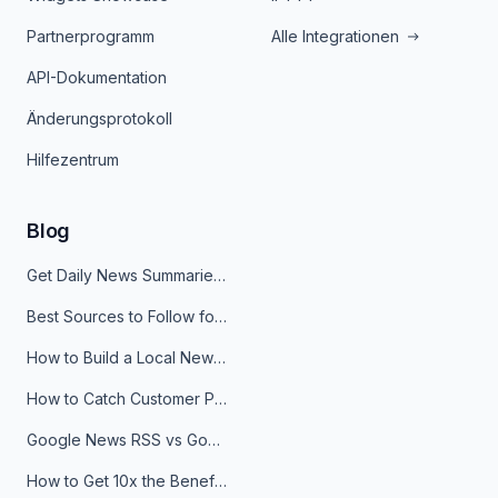
Partnerprogramm
Alle Integrationen
API-Dokumentation
Änderungsprotokoll
Hilfezentrum
Blog
Get Daily News Summaries About Any Topic in Telegram, Discord, Slack, and Email
Best Sources to Follow for Crypto News in Your Reader (2026)
How to Build a Local News Hub That Updates Itself
How to Catch Customer Problems Before They Become Support Tickets
Google News RSS vs Google Alerts: Which Is Better for News Monitoring?
How to Get 10x the Benefits of Google Alerts