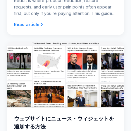
Reddit is where product feedback, feature
requests, and early user pain points often appear
first, but only if you’re paying attention. This guide
shows you how to monitor key subreddits using
Read article
RSS.
ウェブサイトにニュース・ウィジェットを
追加する方法