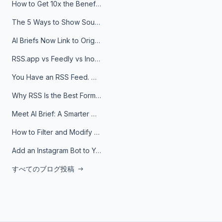
How to Get 10x the Benefits of Google Alerts
The 5 Ways to Show Sources in Your AI Brief, And When to Use Each
AI Briefs Now Link to Original Sources. Here's Why It Matters
RSS.app vs Feedly vs Inoreader: Which One Is Actually Right for You?
You Have an RSS Feed. Now What?
Why RSS Is the Best Format for AI Agents in 2026
Meet AI Brief: A Smarter Way to Stay on Top of Information
How to Filter and Modify RSS Feeds
Add an Instagram Bot to Your Telegram Channel, Group, or Topic
すべてのブログ投稿