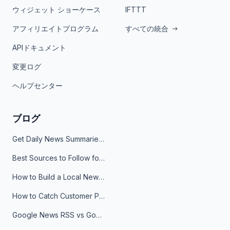
ウィジェット ショーケース
IFTTT
アフィリエイトプログラム
すべての統合
APIドキュメント
変更ログ
ヘルプセンター
ブログ
Get Daily News Summaries About Any Topic in Telegram, Discord, Slack, and Email
Best Sources to Follow for Crypto News in Your Reader (2026)
How to Build a Local News Hub That Updates Itself
How to Catch Customer Problems Before They Become Support Tickets
Google News RSS vs Google Alerts: Which Is Better for News Monitoring?