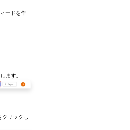
フィードを作
クします。
。
をクリックし