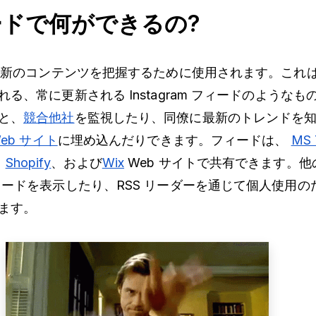
ィードで何ができるの?
、最新のコンテンツを把握するために使用されます。これ
る、常に更新される Instagram フィードのようなも
と、
競合他社
を監視したり、同僚に最新のトレンドを
Web サイト
に埋め込んだりできます。フィードは、
MS 
、
Shopify
、および
Wix
Web サイトで共有できます。他の
ィードを表示したり、RSS リーダーを通じて個人使用の
ます。