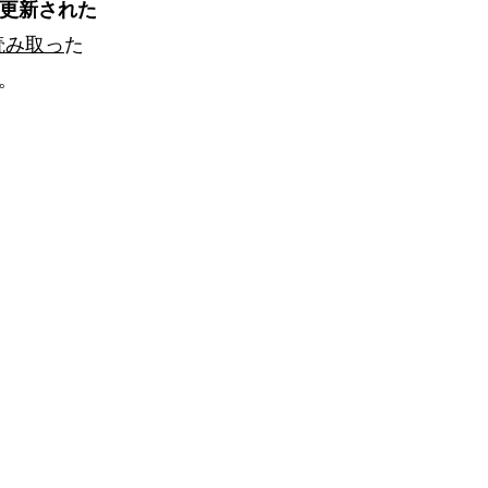
更新された
読み取っ
た
。