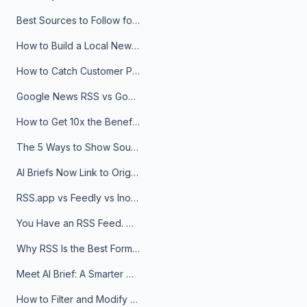
Best Sources to Follow for Crypto News in Your Reader (2026)
How to Build a Local News Hub That Updates Itself
How to Catch Customer Problems Before They Become Support Tickets
Google News RSS vs Google Alerts: Which Is Better for News Monitoring?
How to Get 10x the Benefits of Google Alerts
The 5 Ways to Show Sources in Your AI Brief, And When to Use Each
AI Briefs Now Link to Original Sources. Here's Why It Matters
RSS.app vs Feedly vs Inoreader: Which One Is Actually Right for You?
You Have an RSS Feed. Now What?
Why RSS Is the Best Format for AI Agents in 2026
Meet AI Brief: A Smarter Way to Stay on Top of Information
How to Filter and Modify RSS Feeds