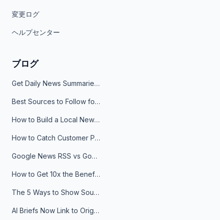
変更ログ
ヘルプセンター
ブログ
Get Daily News Summaries About Any Topic in Telegram, Discord, Slack, and Email
Best Sources to Follow for Crypto News in Your Reader (2026)
How to Build a Local News Hub That Updates Itself
How to Catch Customer Problems Before They Become Support Tickets
Google News RSS vs Google Alerts: Which Is Better for News Monitoring?
How to Get 10x the Benefits of Google Alerts
The 5 Ways to Show Sources in Your AI Brief, And When to Use Each
AI Briefs Now Link to Original Sources. Here's Why It Matters