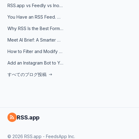
RSS.app vs Feedly vs Inoreader: Which One Is Actually Right for You?
You Have an RSS Feed. Now What?
Why RSS Is the Best Format for AI Agents in 2026
Meet AI Brief: A Smarter Way to Stay on Top of Information
How to Filter and Modify RSS Feeds
Add an Instagram Bot to Your Telegram Channel, Group, or Topic
すべてのブログ投稿
RSS.app
© 2026 RSS.app - FeedsApp Inc.