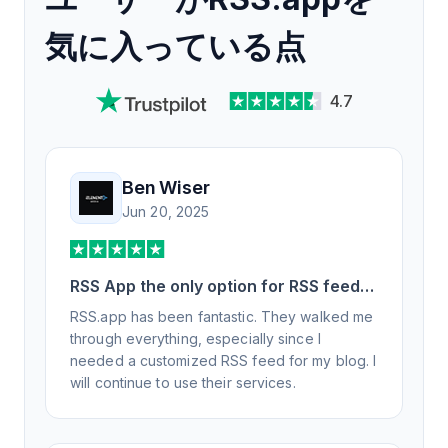
気に入っている点
4.7
Ben Wiser
Jun 20, 2025
RSS App the only option for RSS feed
generation
RSS.app has been fantastic. They walked me
through everything, especially since I
needed a customized RSS feed for my blog. I
will continue to use their services.