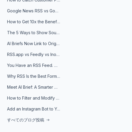
Google News RSS vs Google Alerts: Which Is Better for News Monitoring?
How to Get 10x the Benefits of Google Alerts
The 5 Ways to Show Sources in Your AI Brief, And When to Use Each
AI Briefs Now Link to Original Sources. Here's Why It Matters
RSS.app vs Feedly vs Inoreader: Which One Is Actually Right for You?
You Have an RSS Feed. Now What?
Why RSS Is the Best Format for AI Agents in 2026
Meet AI Brief: A Smarter Way to Stay on Top of Information
How to Filter and Modify RSS Feeds
Add an Instagram Bot to Your Telegram Channel, Group, or Topic
すべてのブログ投稿