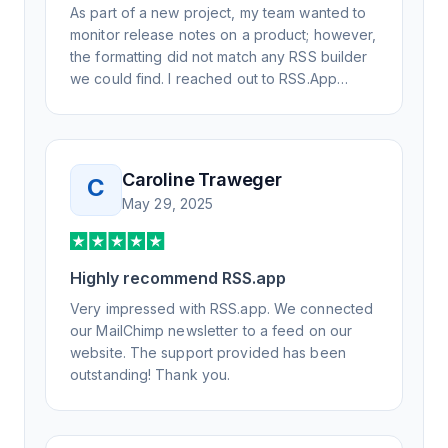
As part of a new project, my team wanted to
monitor release notes on a product; however,
the formatting did not match any RSS builder
we could find. I reached out to RSS.App
support, as you never know if you don't ask.
Not only did I speak to someone the same
day, but I spoke to someone who was
knowledgeable, kind, and clearly wanted to
Caroline Traweger
C
understand the issue. It has been a few
May 29, 2025
weeks, but after many revisions and direct
support, all of my release notes are in a way
that my users understand and find value in.
Honestly, it has been an exceptional
Highly recommend RSS.app
experience, and I will be pushing everyone I
Very impressed with RSS.app. We connected
know to RSS.app for their RSS needs.
our MailChimp newsletter to a feed on our
website. The support provided has been
outstanding! Thank you.