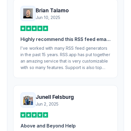
Brian Talamo
Jun 10, 2025
Highly recommend this RSS feed email
/ widget generator service.
I've worked with many RSS feed generators
in the past 15 years. RSS.app has put together
an amazing service that is very customizable
with so many features. Support is also top
notch and responds to your basic and
advanced questions quickly and
professionally. Highly recommend for all your
RSS feed needs. Our trucking news hub
Junell Felsburg
website couldn't work without it. Thank you.
Jun 2, 2025
Above and Beyond Help