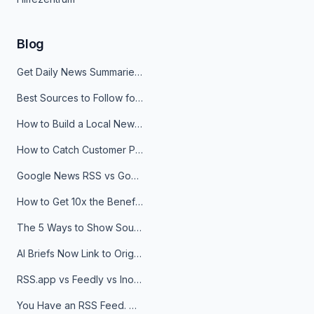
Blog
Get Daily News Summaries About Any Topic in Telegram, Discord, Slack, and Email
Best Sources to Follow for Crypto News in Your Reader (2026)
How to Build a Local News Hub That Updates Itself
How to Catch Customer Problems Before They Become Support Tickets
Google News RSS vs Google Alerts: Which Is Better for News Monitoring?
How to Get 10x the Benefits of Google Alerts
The 5 Ways to Show Sources in Your AI Brief, And When to Use Each
AI Briefs Now Link to Original Sources. Here's Why It Matters
RSS.app vs Feedly vs Inoreader: Which One Is Actually Right for You?
You Have an RSS Feed. Now What?