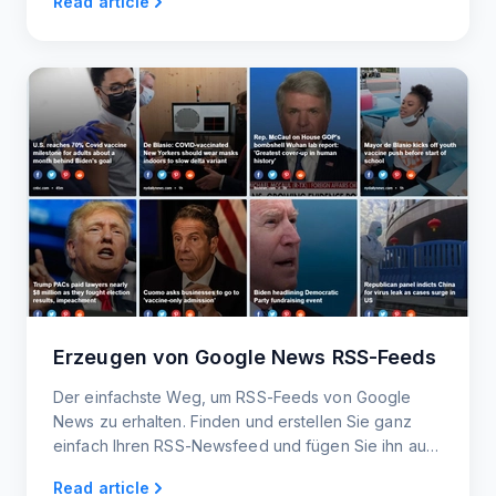
Read article
Readern und -Generatoren bis hin zu RSS-Widgets
und News Alerts.
Erzeugen von Google News RSS-Feeds
Der einfachste Weg, um RSS-Feeds von Google
News zu erhalten. Finden und erstellen Sie ganz
einfach Ihren RSS-Newsfeed und fügen Sie ihn auf
Ihrer Website ein oder teilen Sie ihn mit Ihrem Team.
Read article