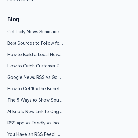
Blog
Get Daily News Summaries About Any Topic in Telegram, Discord, Slack, and Email
Best Sources to Follow for Crypto News in Your Reader (2026)
How to Build a Local News Hub That Updates Itself
How to Catch Customer Problems Before They Become Support Tickets
Google News RSS vs Google Alerts: Which Is Better for News Monitoring?
How to Get 10x the Benefits of Google Alerts
The 5 Ways to Show Sources in Your AI Brief, And When to Use Each
AI Briefs Now Link to Original Sources. Here's Why It Matters
RSS.app vs Feedly vs Inoreader: Which One Is Actually Right for You?
You Have an RSS Feed. Now What?