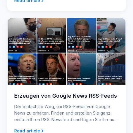
Read article
Readern und -Generatoren bis hin zu RSS-Widgets
und News Alerts.
Erzeugen von Google News RSS-Feeds
Der einfachste Weg, um RSS-Feeds von Google
News zu erhalten. Finden und erstellen Sie ganz
einfach Ihren RSS-Newsfeed und fügen Sie ihn auf
Ihrer Website ein oder teilen Sie ihn mit Ihrem Team.
Read article