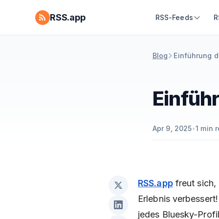
RSS.app
RSS-Feeds
R
Blog
Einführung d
Einfüh
Apr 9, 2025
•
1
min r
RSS.app
freut sich,
Erlebnis verbessert
jedes Bluesky-Profi