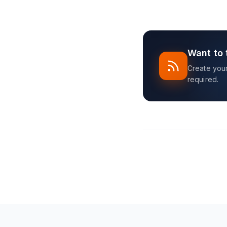
Want to 
Create your 
required.