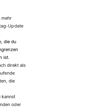
t mehr
htag-Update
e, die du
ingrenzen
 ist.
ch direkt als
aufende
ten, die
 kannst
nden oder