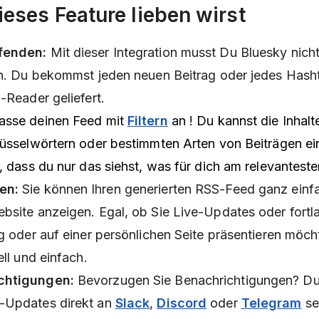
eses Feature lieben wirst
fenden:
Mit dieser Integration musst Du Bluesky nich
ren. Du bekommst jeden neuen Beitrag oder jedes Has
-Reader geliefert.
sse deinen Feed mit
Filtern
an
! Du kannst die Inhalt
lüsselwörtern oder bestimmten Arten von Beiträgen e
, dass du nur das siehst, was für dich am relevantesten
en:
Sie können Ihren generierten RSS-Feed ganz einfa
ebsite anzeigen. Egal, ob Sie Live-Updates oder fortl
og oder auf einer persönlichen Seite präsentieren möch
ell und einfach.
chtigungen:
Bevorzugen Sie Benachrichtigungen? Du
-Updates direkt an
Slack
,
Discord
oder
Telegram
se