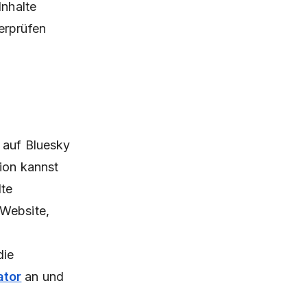
Inhalte
erprüfen
e auf Bluesky
ion kannst
lte
 Website,
die
ator
an und