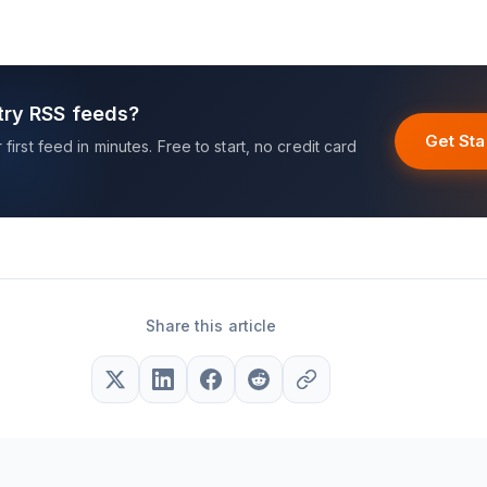
try RSS feeds?
Get Sta
first feed in minutes. Free to start, no credit card
Share this article