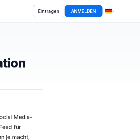
Eintragen
ANMELDEN
ation
Social Media-
Feed für
nn je macht,